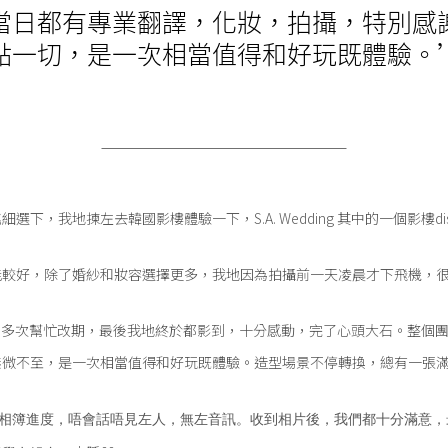
當日都有專業翻譯，
化妝，拍攝，特別感
點一切，是一次相當值得和好玩既體驗。
挑細選下，
我地揀左去韓國影樓體驗一下，S.A. Wedding 其中的一個影樓d
能較好，
除了婚紗和妝容選擇更多，我地因為拍攝前一天凌晨才下飛機，
相當好，多次幫忙改期，最後我地終於都影到，十分感動，
完了心頭大石。整個
無微不至，是一次相當值得和好玩既體驗。造型場景不停轉換，總有一張
，跟進相簿進度，唔會話唔見左人，
無左音訊。收到相片後，我們都十分滿意，