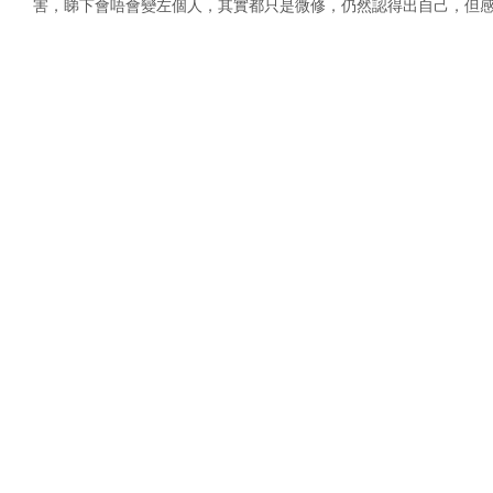
害，
睇下會唔會變左個人，其實都只是微修，仍然認得出自己，但