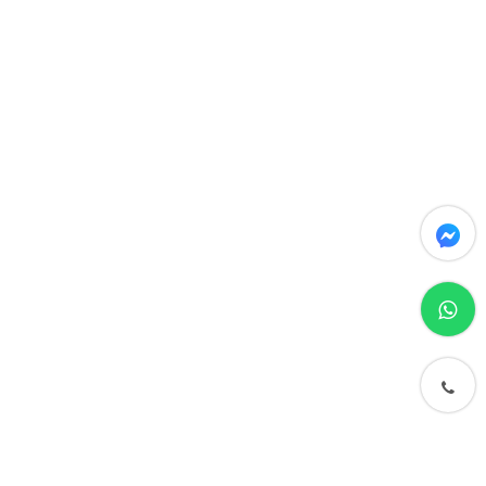
messenger
whatsapp
phone