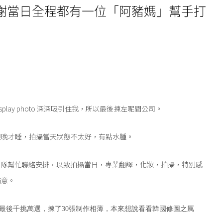
謝當日全程都有一位「阿豬媽」幫手打
’
isplay photo 深深吸引住我，所以最後揀左呢間公司。
很晚才睡，拍攝當天狀態不太好，有點水腫。
團隊幫忙聯絡安排，以致拍攝當日，專業翻譯，
化妝，拍攝，特別感
滿意。
最後千挑萬選，
揀了30張制作相薄，本來想說看看韓國修圖之厲