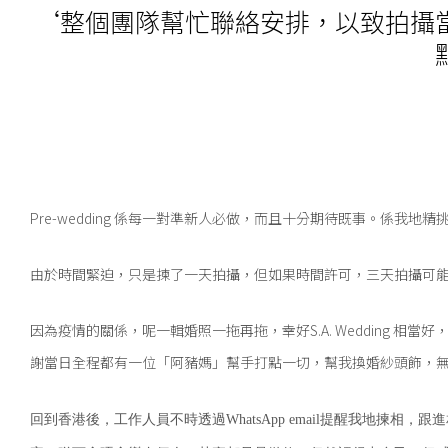
‘整個團隊幫忙聯絡安排，以致拍攝
Pre-wedding 係每一對準新人必做，而且十分期待既事。係我地精
由於時間緊迫，
只是揀了一天拍攝，但如果時間許可，三天拍攝可
因為疫情的關係，呢一輯婚照一拖再拖，幸好S.A. Wedding 
謝當日全程都有一位「阿豬媽」幫手打點一切，
幫我換婚紗頭飾，
回到香港後，工作人員不時透過WhatsApp email提醒我地揀相