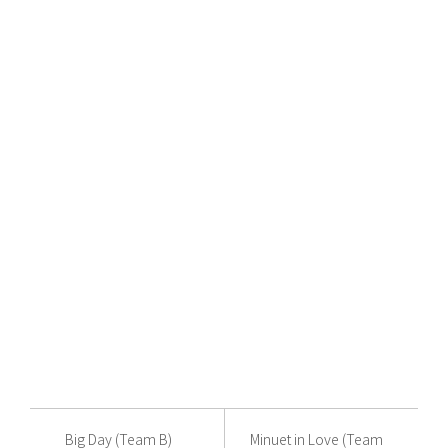
Big Day (Team B)
Minuet in Love (Team