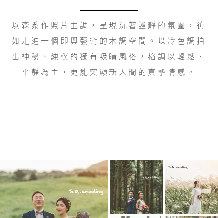
以森系作照片主調，呈現沉著謐靜的氛圍，彷
如走進一個即興藝術的木調空間。以冷色調拍
出神秘、純樸的獨有吸睛風格，格調以輕鬆、
平靜為主，更能突顯新人間的真摰情感。