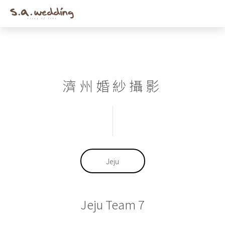
Men
Skip
to
main
content
濟州婚紗攝影
Jeju
Jeju Team 7