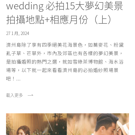
wedding 必拍15大夢幻美景
拍攝地點+相應月份（上）
27 1 月, 2024
濟州島除了享有四季絕美花海景色，如蕎麥花、粉黛
亂子草、芒草外，市內及郊區也有各樣的夢幻美景，
是拍攝婚照的熱門之選，就如雪綠茶博物館、海水浴
場等，以下就一起來看看濟州島的必拍婚紗照場景
吧！...
載入更多