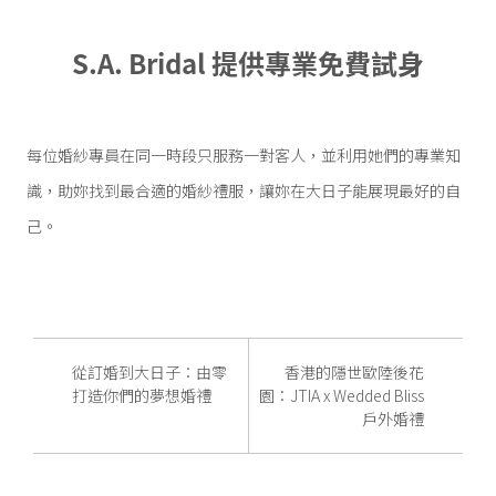
S.A. Bridal 提供專業免費試身
每位婚紗專員在同一時段只服務一對客人，並利用她們的專業知
識，助妳找到最合適的婚紗禮服，讓妳在大日子能展現最好的自
己。
從訂婚到大日子：由零
香港的隱世歐陸後花
打造你們的夢想婚禮
園：JTIA x Wedded Bliss
戶外婚禮