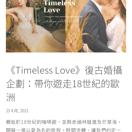
《Timeless Love》復古婚攝
企劃：帶你遊走18世紀的歐
洲
23 4 月, 2021
邂逅於18世紀的咖啡館，並肩走過林蔭道及芒草海，
開展一場以愛為名的旅程。時間流轉，讓我們約定一