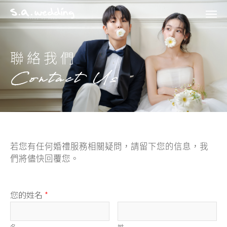
Men
Skip
to
main
聯絡我們
content
Contact Us
若您有任何婚禮服務相關疑問，請留下您的信息，我
們將儘快回覆您。
您的姓名
*
名
姓