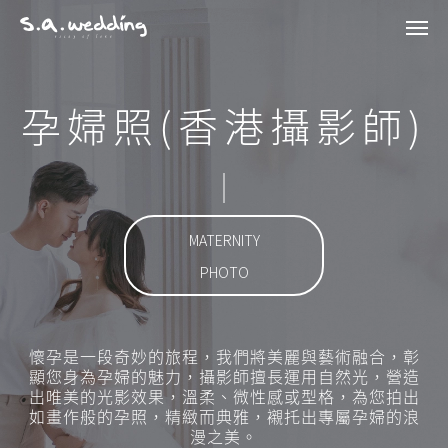
Men
Skip
to
main
孕婦照(香港攝影師)
content
MATERNITY
PHOTO
懷孕是一段奇妙的旅程，我們將美麗與藝術融合，彰
顯您身為孕婦的魅力，攝影師擅長運用自然光，營造
出唯美的光影效果，溫柔、微性感或型格，為您拍出
如畫作般的孕照，精緻而典雅，襯托出專屬孕婦的浪
漫之美。