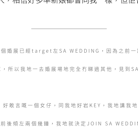
婚展已經target左SA WEDDING，因為之
LE，所以我地一去婚展場地完全冇睇過其他，見到SA
NA，好敢言嘅一個女仔，同我地好岩KEY，我地講我
前後傾左兩個幾鐘，我地就決定JOIN SA WEDDI