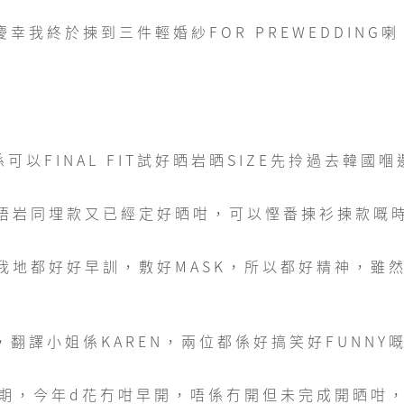
幸我終於揀到三件輕婚紗FOR PREWEDDING喇
以FINAL FIT試好晒岩晒SIZE先拎過去韓
唔岩同埋款又已經定好晒咁，可以慳番揀衫揀款嘅
地都好好早訓，敷好MASK，所以都好精神，雖然
翻譯小姐係KAREN，兩位都係好搞笑好FUNNY
期，今年d花冇咁早開，唔係冇開但未完成開晒咁