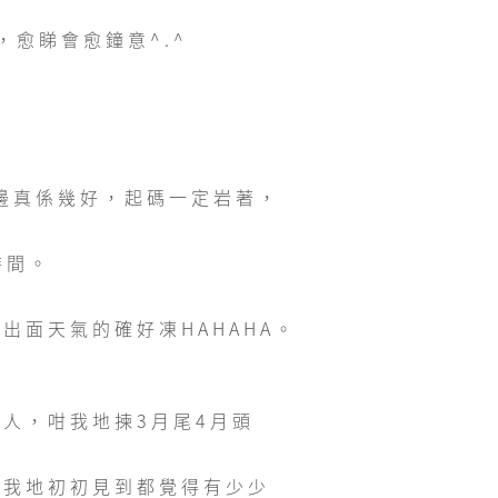
，愈睇會愈鐘意^.^
國嗰邊真係幾好，起碼一定岩著，
時間。
出面天氣的確好凍HAHAHA。
嘅人，咁我地揀3月尾4月頭
，我地初初見到都覺得有少少