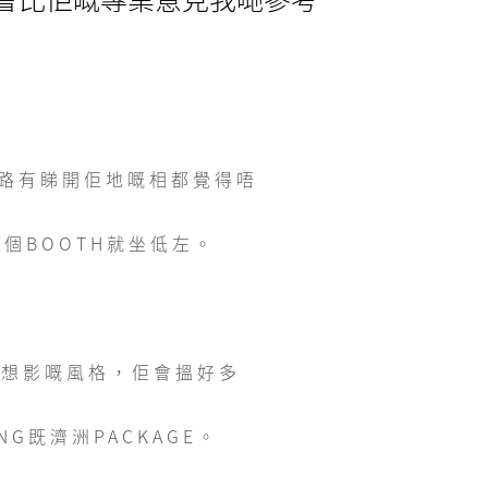
前一路有睇開佢地嘅相都覺得唔
個BOOTH就坐低左。
地想影嘅風格，佢會搵好多
NG既濟洲PACKAGE。