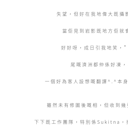
失望，但好在我地偉大既攝
當佢見到岩影既地方佢就會
好好呀，成日引我地笑，”
尾嘅濟洲都仲係好凍，
一個好為客人設想嘅翻譯^.^本
雖然未有修圖後嘅相，但收到幾張
下下既工作團隊，特別係Sukitna，攝影師南山