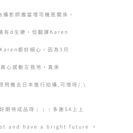
為攝影師擔當埋司機既關係，
有d生硬，但翻譯Karen
aren都好細心，因為3月
-真心感動左我地，真係
飛機去日本進行拍攝,可惜呀/.\
以好期待成品呀﹗﹗﹗多謝SA上上
nd have a bright future 。