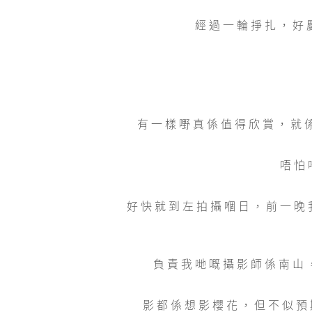
經過一輪掙扎，好慶
有一樣嘢真係值得欣賞，就係可
唔怕
好快就到左拍攝嗰日，前一晚我
負責我哋嘅攝影師係南山，
影都係想影櫻花，但不似預