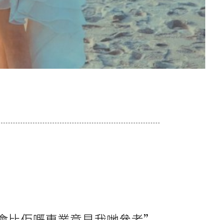
會比佢嘅專業意見我哋參考”