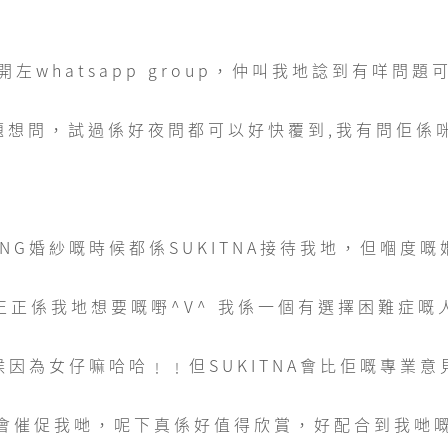
左whatsapp group，仲叫我地諗到有咩問
想問，試過係好夜問都可以好快覆到,我有問佢係咪
DING婚紗嘅時候都係SUKITNA接待我地，但嗰度
正正係我地想要嘅嘢^V^ 我係一個有選擇困難症嘅
因為女仔嘛哈哈﹗﹗但SUKITNA會比佢嘅專業
會催促我哋，呢下真係好值得欣賞，好配合到我哋