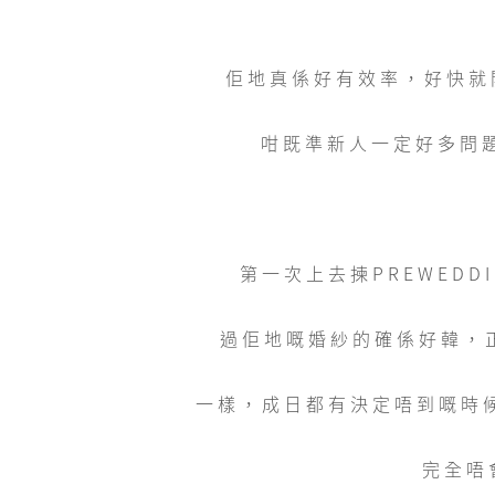
佢地真係好有效率，好快就開
咁既準新人一定好多問題
第一次上去揀PREWED
過佢地嘅婚紗的確係好韓，
一樣，成日都有決定唔到嘅時候
完全唔