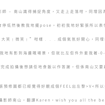
影師 – 南山識得捕捉角度，又走上走落咁，同埋因
停低然後教我地擺pose，初初我地好緊張所以表情
大笑﹗微笑﹗”咁樣﹒﹒﹒成個氣氛好開心，同埋K
我地有影到海邊嘅場景，佢就比左佢件外套我著-0
身完成拍攝後想請佢地食飯以作答謝，但係南山又要趕
預修圖都已經覺得好靚成個FEEL出左黎>V<所
，翻譯Karen，wish you all the best a