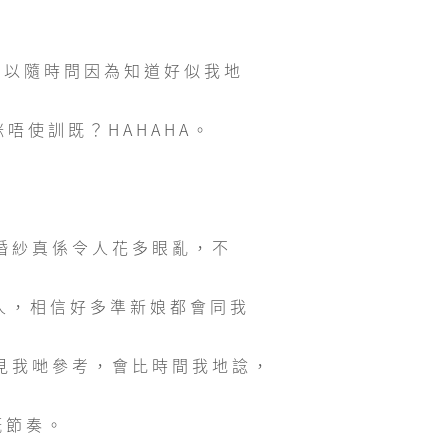
題可以隨時問因為知道好似我地
唔使訓既？HAHAHA。
嘅婚紗真係令人花多眼亂，不
人，相信好多準新娘都會同我
意見我哋參考，會比時間我地諗，
嘅節奏。