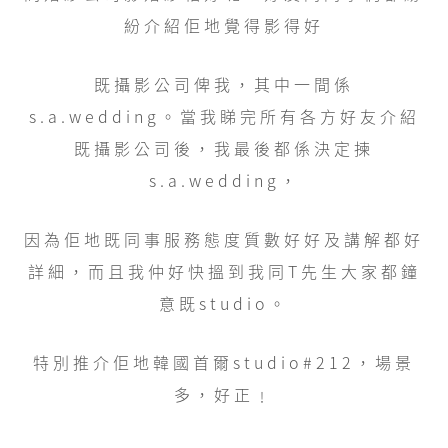
紛介紹佢地覺得影得好
既攝影公司俾我，其中一間係
s.a.wedding。當我睇完所有各方好友介紹
既攝影公司後，我最後都係決定揀
s.a.wedding，
因為佢地既同事服務態度質數好好及講解都好
詳細，而且我仲好快搵到我同T先生大家都鐘
意既studio。
特別推介佢地韓國首爾studio#212，場景
多，好正﹗