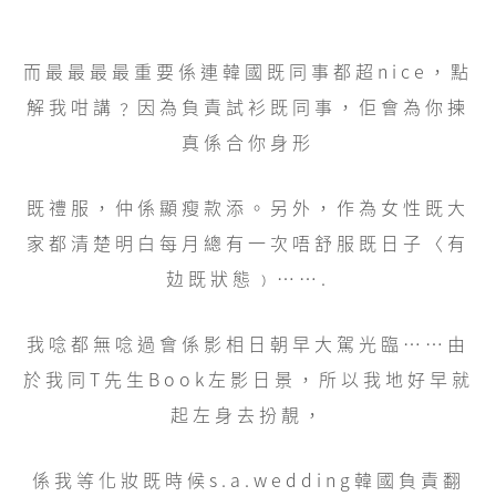
而最最最最重要係連韓國既同事都超nice，點
解我咁講﹖因為負責試衫既同事，佢會為你揀
真係合你身形
既禮服，仲係顯瘦款添。另外，作為女性既大
家都清楚明白每月總有一次唔舒服既日子〈有
攰既狀態﹚…….
我唸都無唸過會係影相日朝早大駕光臨……由
於我同T先生Book左影日景，所以我地好早就
起左身去扮靚，
係我等化妝既時候s.a.wedding韓國負責翻