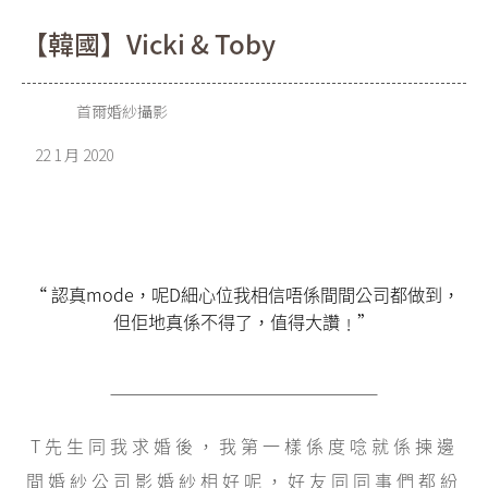
【韓國】Vicki & Toby
首爾婚紗攝影
22 1 月 2020
“ 認真mode，呢D細心位我相信唔係間間公司都做到，
但佢地真係不得了，值得大讚﹗”
T先生同我求婚後，我第一樣係度唸就係揀邊
間婚紗公司影婚紗相好呢，好友同同事們都紛