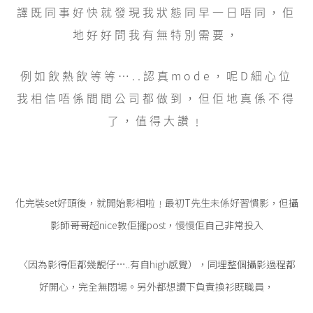
譯既同事好快就發現我狀態同早一日唔同，佢
地好好問我有無特別需要，
例如飲熱飲等等…..認真mode，呢D細心位
我相信唔係間間公司都做到，但佢地真係不得
了，值得大讚﹗
化完裝set好頭後，就開始影相啦﹗最初T先生未係好習慣影，但攝
影師哥哥超nice教佢擺post，慢慢佢自己非常投入
〈因為影得佢都幾靚仔…..有自high感覺），同埋整個攝影過程都
好開心，完全無悶場。另外都想讚下負責換衫既職員，