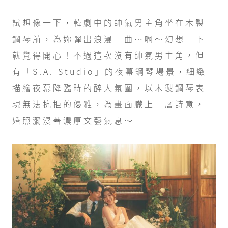
試想像一下，韓劇中的帥氣男主角坐在木製
鋼琴前，為妳彈出浪漫一曲⋯啊～幻想一下
就覺得開心！不過這次沒有帥氣男主角，但
有「S.A. Studio」的夜幕鋼琴場景，細緻
描繪夜幕降臨時的醉人氛圍，以木製鋼琴表
現無法抗拒的優雅，為畫面朦上一層詩意，
婚照瀰漫著濃厚文藝氣息～