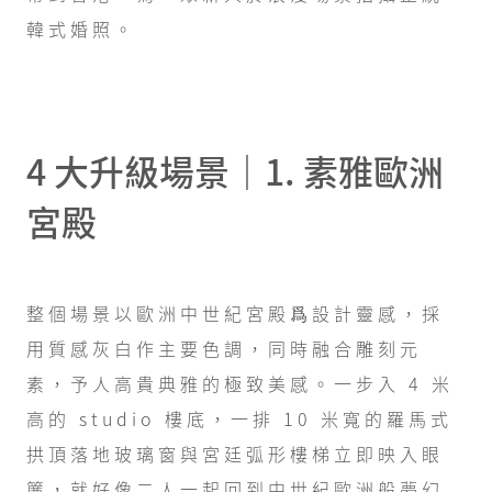
韓式婚照。
4 大升級場景｜1. 素雅歐洲
宮殿
整個場景以歐洲中世紀宮殿爲設計靈感，採
用質感灰白作主要色調，同時融合雕刻元
素，予人高貴典雅的極致美感。一步入 4 米
高的 studio 樓底，一排 10 米寬的羅馬式
拱頂落地玻璃窗與宮廷弧形樓梯立即映入眼
簾，就好像二人一起回到中世紀歐洲般夢幻