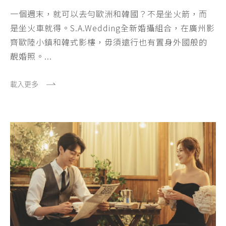
一個週末，就可以去勻歐洲和韓國？不是坐火箭，而
是坐火車就得。S.A.Wedding全新婚攝組合，在廣州影
齊歐陸小鎮和韓式影樓，毋須遠行也有置身外國般的
靚婚照。...
載入更多