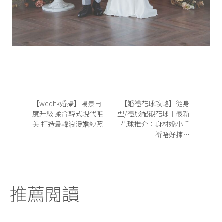
【wedhk婚攝】場景再
【婚禮花球攻略】從身
度升級 揉合韓式現代唯
型/禮服配襯花球｜最新
美 打造最韓浪漫婚紗照
花球推介：身材嬌小千
祈唔好揀…
推薦閲讀