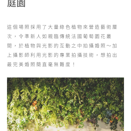
庭園
這個場照採用了大量綠色植物來營造藝術層
次，令準新人如親臨傳統法國葡萄園花叢
間，於植物與光影的互動之中拍攝婚照～加
上攝影師利用光影的專業拍攝技術，想拍出
最完美婚照簡直毫無難度！