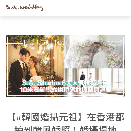
Men
Skip
to
main
content
【#韓國婚攝元祖】在香港都
拍到韓風婚照！婚攝場地