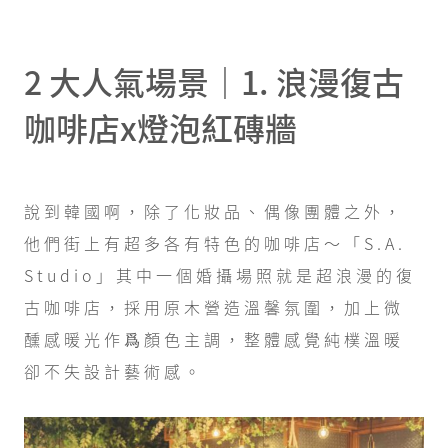
2 大人氣場景｜1. 浪漫復古
咖啡店x燈泡紅磚牆
說到韓國啊，除了化妝品、偶像團體之外，
他們街上有超多各有特色的咖啡店～「S.A.
Studio」其中一個婚攝場照就是超浪漫的復
古咖啡店，採用原木營造溫馨氛圍，加上微
醺感暖光作爲顏色主調，整體感覺純樸溫暖
卻不失設計藝術感。