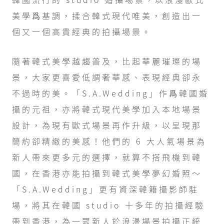
美學爲基調，揉合韓式現代唯美，創造出一
個又一個高貴經典的拍攝場景。
隨著韓式美學越趨普及，比起華麗璀璨的場
景，大家更喜愛低調奢華感、表現經典卻永
不過時的美。「S.A.Wedding」作爲韓國婚
攝的元祖，亦將韓式現代美學加入本地場景
設計，為現有歐式場景再作升級，以呈現那
簡約卻精緻的美感！他們的 6 大人氣場景為
新人帶來更多元的選擇，就算不搭飛機到韓
國，在香港亦能拍攝到韓式美學夢幻婚照～
「S.A.Wedding」更有資深韓籍攝影師駐
場，將其在韓國 studio 十多年的拍攝經驗
帶到香港，為一眾新人於浪漫場景拍攝正統