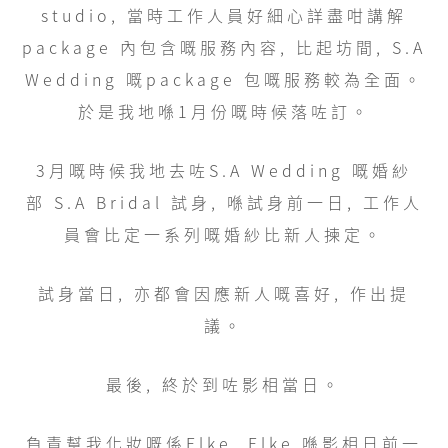
studio, 當時工作人員好細心詳盡咁講解
package 內包含嘅服務內容, 比起坊間, S.A
Wedding 嘅package 包嘅服務較為全面。
於是我地喺1月份嘅時候落咗訂。
3月嘅時候我地去咗S.A Wedding 嘅婚紗
部 S.A Bridal 試身, 喺試身前一日, 工作人
員會比定一系列嘅婚紗比新人揀定。
試身當日, 亦都會因應新人嘅喜好, 作出提
議。
最後, 終於到咗影相當日。
負責幫我化妝嘅係Elke, Elke 喺影相日前一