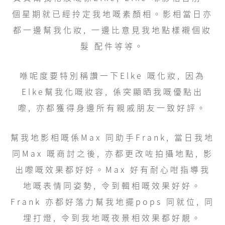
個星期就已經拎定我地嘅素顏相。影相當日亦
都一邊幫我化妝, 一邊比意見我地點樣襯個妝
髮 配件等等。
喺呢度要特別稱讚一下Elke 嘅化妝, 因為
Elke幫我化嘅妝容, 係突顯晒我嘅優點出
嚟, 亦都獲得身邊所有親戚朋友一致好評。
幫我地影相嘅係Max 同助手Frank, 當日我地
同Max 嘅商討之後, 亦都更改咗拍攝地點, 影
出嚟嘅效果都好好。Max 好有耐心咁指導我
地嘅表情同姿勢, 令到輯相嘅效果好好。
Frank 亦都好落力幫我地擺pops 同就位, 同
埋打燈, 令到我地嘅夜景相效果都好靚。