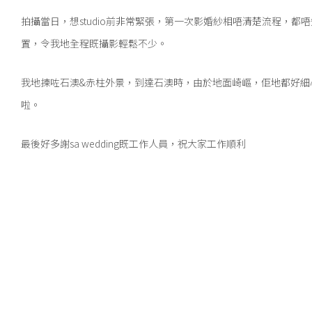
拍攝當日，想studio前非常緊張，第一次影婚紗相唔清楚流程，都
置，令我地全程既攝影輕鬆不少。
我地揀咗石澳&赤柱外景，到達石澳時，由於地面崎嶇，佢地都好
啦。
最後好多謝sa wedding既工作人員，祝大家工作順利