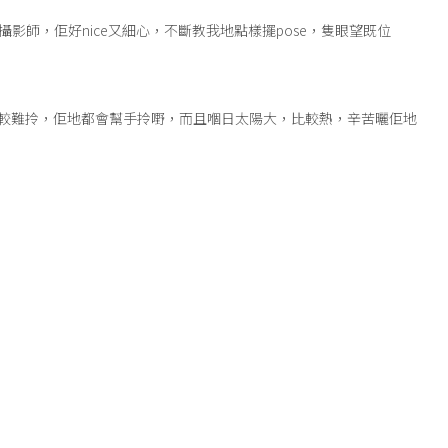
影師，佢好nice又細心，不斷教我地點樣擺pose，隻眼望既位
較難拎，佢地都會幫手拎嘢，而且嗰日太陽大，比較熱，辛苦曬佢地