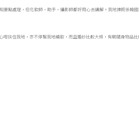
唔知要點處理，但化妝師，助手，攝影師都好用心去講解。我地揀既係韓國攝
細心咁扶住我地，亦不停幫我地補妝，而且婚紗比較大條，有啲隨身物品比