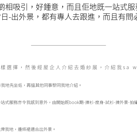
俾啲相吸引，好鍾意，而且佢地既一站式服
拍攝當日-出外景，都有專人去跟進，而且有
選擇，然後經屋企人介紹去婚紗展，介紹我sa we
心安排我地先坐低，再搵其他同事黎同我地介紹。
一站式服務亦令我感到意外，由開始既book期-揀衫-度身-試衫-揀外景-
見俾我地，邊條裙適合出外景。