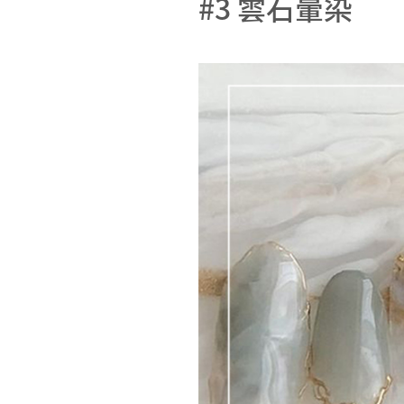
#3 雲石暈染