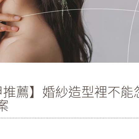
美甲推薦】婚紗造型裡不
案