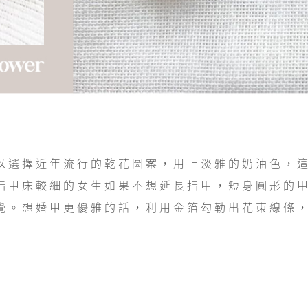
以選擇近年流行的乾花圖案，用上淡雅的奶油色，
指甲床較細的女生如果不想延長指甲，短身圓形的
覺。想婚甲更優雅的話，利用金箔勾勒出花朿線條