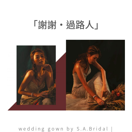
「謝謝・過路人」
wedding gown by S.A.Bridal |