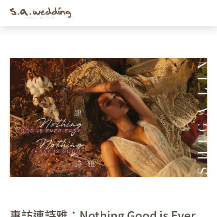
Men
Skip
to
main
content
專訪連詩雅：Nothing Good is Ever