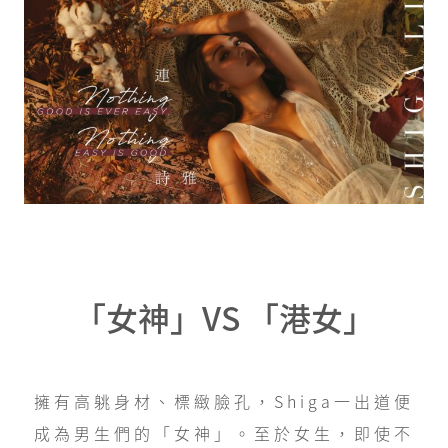
「女神」VS 「港女」
擁有高䠷身材、標緻臉孔，Shiga一出道便
成為男生們的「女神」。至於女生，即使不