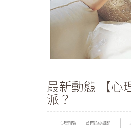
最新動態 【心
派？
心理測驗
首爾婚紗攝影