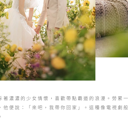
斥著濃濃的少女情懷，喜歡帶點霸道的浪漫。勞累
，他便說：「來吧，我帶你回家」。這種像電視劇
。