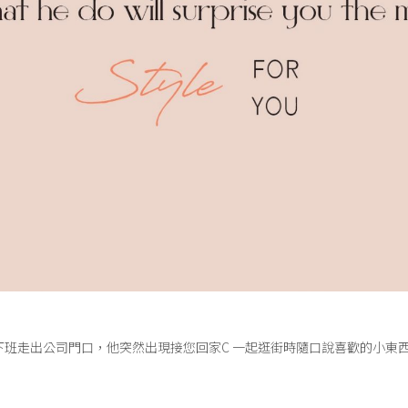
 下班走出公司門口，他突然出現接您回家C 一起逛街時隨口說喜歡的小東