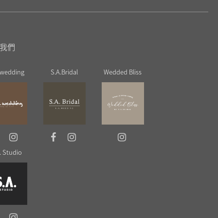
我們
 wedding
S.A.Bridal
Wedded Bliss
. Studio