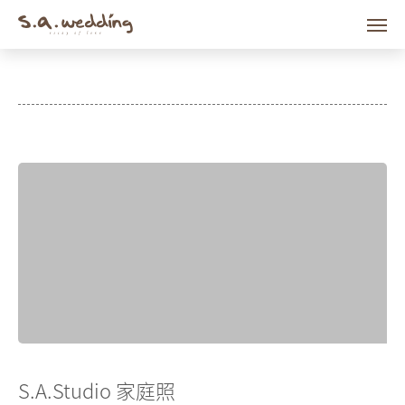
Men
Skip
to
main
content
S.A.Studio 家庭照