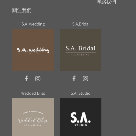
聯絡我們
關注我們
S.A. wedding
S.A.Bridal
Wedded Bliss
S.A. Studio