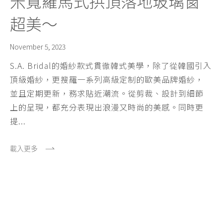
米寬羅馬式拱頂落地玻璃窗
超美～
November 5, 2023
S.A. Bridal的婚紗款式貫徹韓式美學，除了從韓國引入
頂級婚紗，更搜羅一系列高級定制的歐美品牌婚紗，
並且定期更新，務求貼近潮流。從剪裁、設計到細節
上的呈現，都充分表現出浪漫又時尚的美感。同時更
提...
載入更多