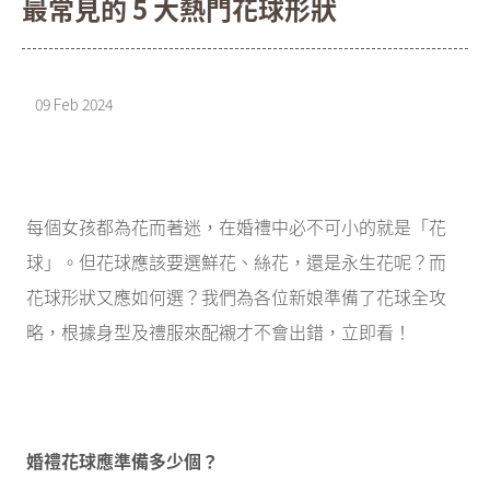
最常見的 5 大熱門花球形狀
09 Feb 2024
每個女孩都為花而著迷，在婚禮中必不可小的就是「花
球」。但花球應該要選鮮花、絲花，還是永生花呢？而
花球形狀又應如何選？我們為各位新娘準備了花球全攻
略，根據身型及禮服來配襯才不會出錯，立即看！
婚禮花球應準備多少個？