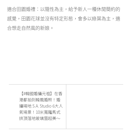
適合田園婚禮：以隨性為主，給予新人一種休閒簡約的
感覺，田園花球並沒有特定形態，會多以綠葉為主，適
合想走自然風的新娘。
【#韓國婚攝元祖】在香
港都拍到韓風婚照！婚
攝場地 S.A. Studio 6大人
氣場景！10米寬羅馬式
拱頂落地玻璃窗超美～