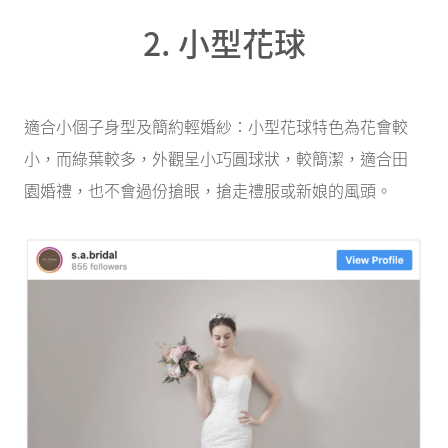
2. 小型花球
適合小個子身型及簡約輕婚紗：小型花球特色為花會較
小，而綠葉較多，外觀呈小巧圓球狀，較簡潔，適合田
園婚禮，也不會過份搶眼，搶走禮服或新娘的風頭。