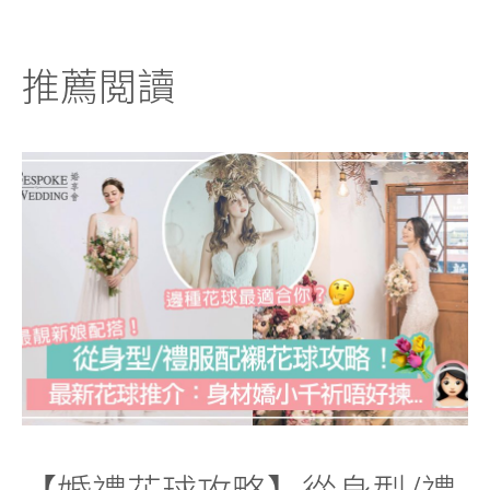
推薦閲讀
【婚禮花球攻略】從身型/禮