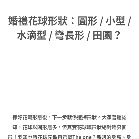
婚禮花球形狀：圓形 / 小型 /
水滴型 / 彎長形 / 田園？
揀好花嘅形態後，下一步就係選擇形狀。大家普遍認
知，花球以圓形居多，但其實花球嘅形狀絕對唔只圓
形！要知乜嘢花球先係自己嘅The one？新娘的身高、身