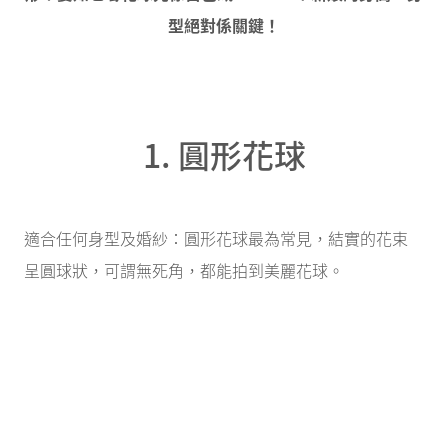
型絕對係關鍵！
1. 圓形花球
適合任何身型及婚紗：圓形花球最為常見，結實的花束
呈圓球狀，可謂無死角，都能拍到美麗花球。