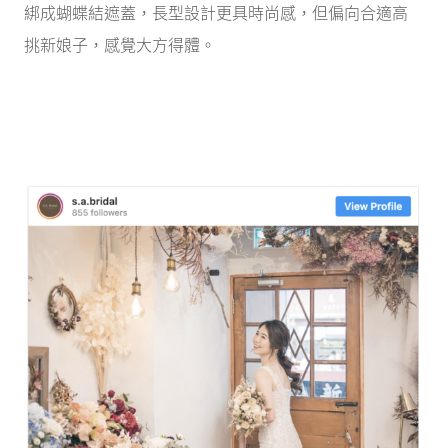
綁成蝴蝶結遮蓋，長型設計更具時尚感，但偏向合適高
挑新娘子，感覺大方得體。