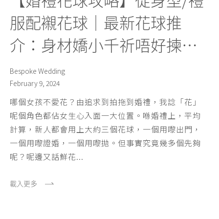
服配襯花球｜最新花球推
介：身材嬌小千祈唔好揀…
Bespoke Wedding
February 9, 2024
哪個女孩不愛花？由追求到拍拖到婚禮，我諗「花」
呢個角色都佔女生心入面一大位置。喺婚禮上，平均
計算，新人都會用上大約三個花球，一個用嚟出門，
一個用嚟證婚，一個用嚟拋。但事實究竟幾多個先夠
呢？呢邊又話鮮花...
載入更多