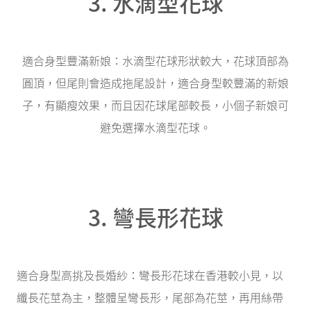
3. 水滴型花球
適合身型豐滿新娘：水滴型花球形狀較大，花球頂部為
圓頂，但尾則會造成拖尾設計，適合身型較豐滿的新娘
子，有顯瘦效果，而且因花球尾部較長，小個子新娘可
避免選擇水滴型花球。
3. 彎長形花球
適合身型高挑及長婚紗：彎長形花球在香港較小見，以
纖長花莖為主，整體呈彎長形，尾部為花莖，再用絲帶