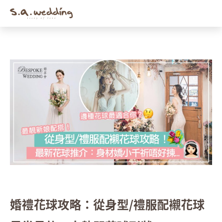
Men
Skip
to
main
content
婚禮花球攻略：從身型/禮服配襯花球