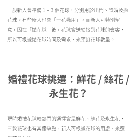
一般新人會準備 1 – 3 個花球，分別用於出門、證婚及拋
花球。有些新人也會「一花幾用」，而新人可特別留
意，因在「拋花球」後，花球會送給接到花球的賓客，
所以可根據拋花球時間及需求，來預訂花球數量。
婚禮花球挑選：鮮花 / 絲花 /
永生花？
現時婚禮花球較熱門的選擇會是鮮花、絲花及永生花，
三款花球也有其優缺點，新人可根據花球的用處，來選