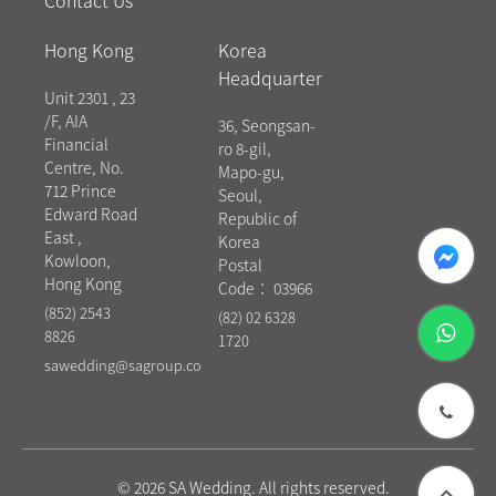
Contact Us
Hong Kong
Korea
Headquarter
Unit 2301 , 23
/F, AIA
36, Seongsan-
Financial
ro 8-gil,
Centre, No.
Mapo-gu,
712 Prince
Seoul,
Edward Road
Republic of
East ,
messenger
Korea
Kowloon,
Postal
Hong Kong
Code： 03966
(852) 2543
(82) 02 6328
whatsapp
8826
1720
sawedding@sagroup.co
phone
© 2026 SA Wedding. All rights reserved.