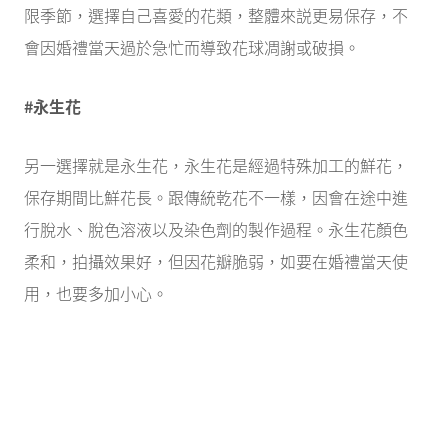
限季節，選擇自己喜愛的花類，整體來説更易保存，不
會因婚禮當天過於急忙而導致花球凋謝或破損。
#永生花
另一選擇就是永生花，永生花是經過特殊加工的鮮花，
保存期間比鮮花長。跟傳統乾花不一樣，因會在途中進
行脫水、脫色溶液以及染色劑的製作過程。永生花顏色
柔和，拍攝效果好，但因花瓣脆弱，如要在婚禮當天使
用，也要多加小心。