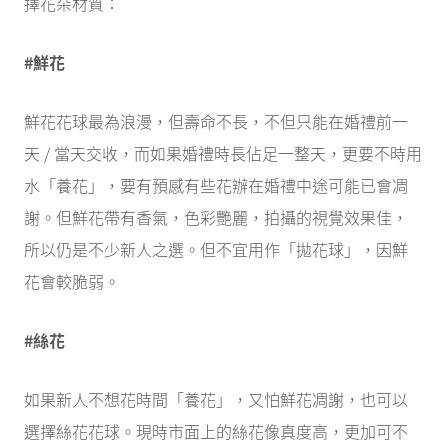
擇花朵材質：
#鮮花
鮮花花球最為浪漫，但壽命不長，不但只能在婚禮前一
天 / 當天交收，而如果婚禮時長佔足一整天，更要不時用
水「養花」，要有預感有些花辦在婚禮中途可能已會凋
謝。但鮮花帶有香氣，色彩艷麗，拍攝的視覺效果佳，
所以仍是不少新人之選。但不宜用作「拋花球」，因鮮
花會較脆弱。
#絲花
如果新人不想花時間「養花」，又怕鮮花凋謝，也可以
選擇絲花花球。現時市面上的絲花像真度高，更加可不