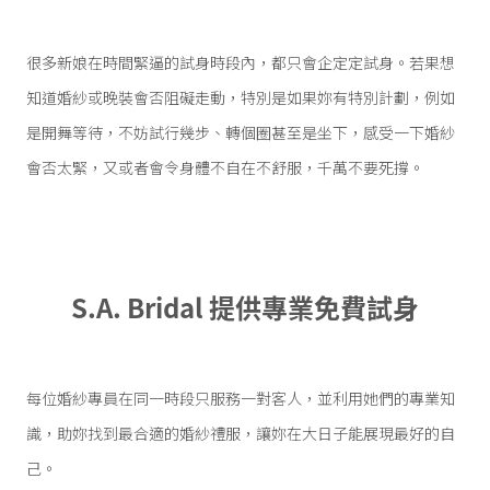
很多新娘在時間緊逼的試身時段內，都只會企定定試身。若果想
知道婚紗或晚裝會否阻礙走動，特別是如果妳有特別計劃，例如
是開舞等待，不妨試行幾步、轉個圈甚至是坐下，感受一下婚紗
會否太緊，又或者會令身體不自在不舒服，千萬不要死撐。
S.A. Bridal 提供專業免費試身
每位婚紗專員在同一時段只服務一對客人，並利用她們的專業知
識，助妳找到最合適的婚紗禮服，讓妳在大日子能展現最好的自
己。