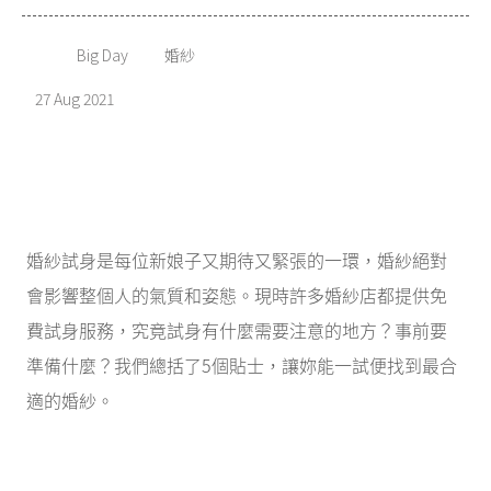
Big Day
婚紗
27 Aug 2021
婚紗試身是每位新娘子又期待又緊張的一環，婚紗絕對
會影響整個人的氣質和姿態。現時許多婚紗店都提供免
費試身服務，究竟試身有什麼需要注意的地方？事前要
準備什麼？我們總括了5個貼士，讓妳能一試便找到最合
適的婚紗。