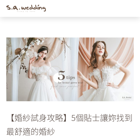
Men
Skip
to
main
content
【婚紗試身攻略】5個貼士讓妳找到
最舒適的婚紗