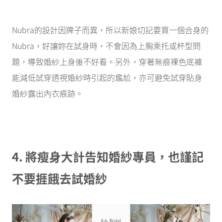
Nubra的設計因牌子而異，所以新娘切記要買一個合身的
Nubra，好讓妳在試身時，不會因為上胸乘托或杯型問
題，導致婚紗上身後不好看。另外，穿著無痕裸色底褲
能減低試穿透視婚紗時引起的尷尬，亦可避免試穿貼身
婚紗露出內衣痕跡。
4. 將瘦身大計告知婚紗專員，也謹記
不要捱餓去試婚紗