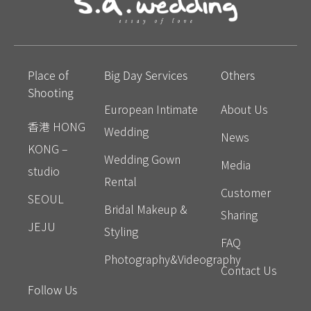
Place of
Big Day Services
Others
Shooting
European Intimate
About Us
香港 HONG
Wedding
News
KONG –
Wedding Gown
Media
studio
Rental
Customer
SEOUL
Bridal Makeup &
Sharing
JEJU
Styling
FAQ
Photography&Videography
Contact Us
Follow Us