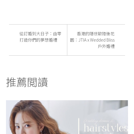
從訂婚到大日子：由零
香港的隱世歐陸後花
打造你們的夢想婚禮
園：JTIA x Wedded Bliss
戶外婚禮
推薦閲讀