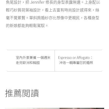
魚尾設計，把 Jennifer 修長的身型表露無遺。上身配以
輕巧紗質荷葉袖設計，看上去富有時尚設計感得來，絲
毫不覺累贅。單斜肩婚紗亦比想像中更親民，各種身型
的新娘都能夠輕鬆駕馭。
室內外景兼備 一個週末
Espresso or Affogato：
走完歐洲和韓國
沖泡一輯專屬您的婚照
推薦閲讀