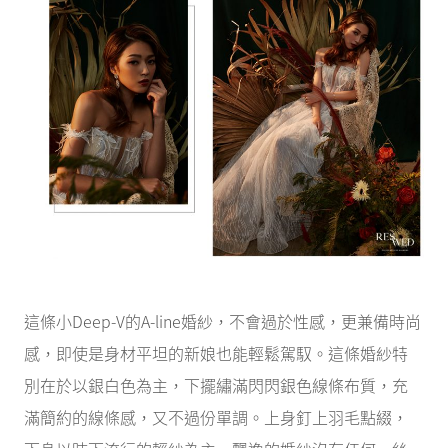
這條小Deep-V的A-line婚紗，不會過於性感，更兼備時尚
感，即使是身材平坦的新娘也能輕鬆駕馭。這條婚紗特
別在於以銀白色為主，下擺繡滿閃閃銀色線條布質，充
滿簡約的線條感，又不過份單調。上身釘上羽毛點綴，