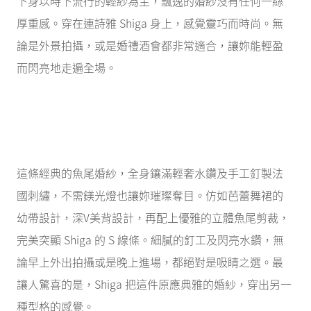
下身以時下流行的輕紗為主，飄逸的婚紗沒有任何一絲
厚重感。穿在連詩雅 Shiga 身上，感覺靈巧而時尚。無
論是外景拍攝，或是婚禮酒會都非常適合，讓妳能輕盈
而閃亮地走遍全場。
這條經典的魚尾婚紗，全身鑲滿輕奢水鑽及手工釘製法
國刺繡，不需鎂光燈也讓妳璀璨奪目。仿如芭蕾舞裙的
幼帶設計，深V美背設計，再配上優雅的立體魚尾剪裁，
完美突顯 Shiga 的 S 線條。細膩的釘工及閃亮水鑽，無
論早上外出拍攝或是晚上進場，都絕對是吸睛之選。最
讓人驚喜的是，Shiga 把這件原應典雅的婚紗，穿出另一
種型格的感覺。