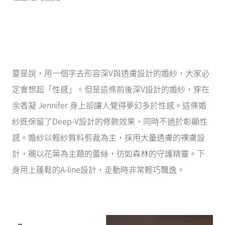
要是說，用一個字去形容深V與透膚設計的婚紗，大家必
定會想起「性感」。但是這條前後深V設計的婚紗，穿在
余香凝 Jennifer 身上卻讓人覺得夢幻多於性感。這條婚
紗既保留了Deep-V設計的修飾效果，同時不過於彰顯性
感。婚紗以輕紗質料剪裁為主，採用大量透膚的祼膚設
計，襯以花葉為主題的蕾絲，彷如森林的守護精靈。下
身用上蓬鬆的A-line設計，走動時非常輕巧飄逸。