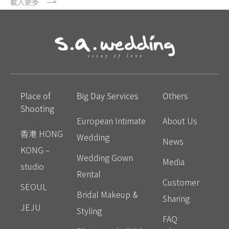
載入更多
Place of
Big Day Services
Others
Shooting
European Intimate
About Us
香港 HONG
Wedding
News
KONG –
Wedding Gown
Media
studio
Rental
Customer
SEOUL
Bridal Makeup &
Sharing
JEJU
Styling
FAQ