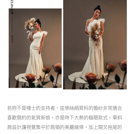
若妳不是喱士的支持者，這條絲絹質料的婚紗非常適合
喜歡簡約的氣質新娘，亦是時下大熱的極簡款式。單斜
肩設計讓視覺集中於肩頸的美麗線條，加上開叉拖尾的