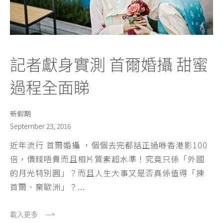
記者獻身實測 首爾婚攝 甜蜜
過程全面睇
新假期
September 23, 2016
近年流行 首爾婚攝 ，個個去完都話正過喺香港影100
倍，價錢唔貴而且相片質素超水準！究竟只係「外國
的月光特別圓」？而且人生大事又是否真係值得「揀
首爾、棄歐洲」？...
載入更多