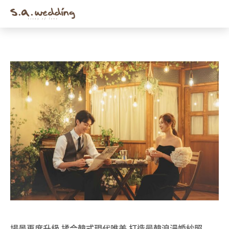
Men
Skip
to
main
content
場景再度升級 揉合韓式現代唯美 打造最韓浪漫婚紗照