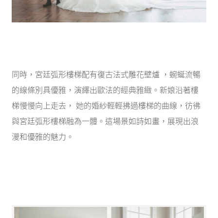
同時，宮廷弧形樓梯配有復古法式雕花壁爐 ，蜿蜒流暢
的線條別具優雅，演繹出歐法的經典雅緻。新娘沿著樓
梯慢慢向上走去， 她的婚紗輕輕拂過樓梯的曲線，彷彿
與宮廷弧形樓梯融為一體。這場景如詩如畫，展現出浪
漫和優雅的魅力。