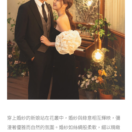
穿上婚紗的新娘站在花叢中，婚紗與綠意相互輝映，彌
漫著優雅而自然的氛圍。婚紗如絲綢般柔軟，綴以精緻