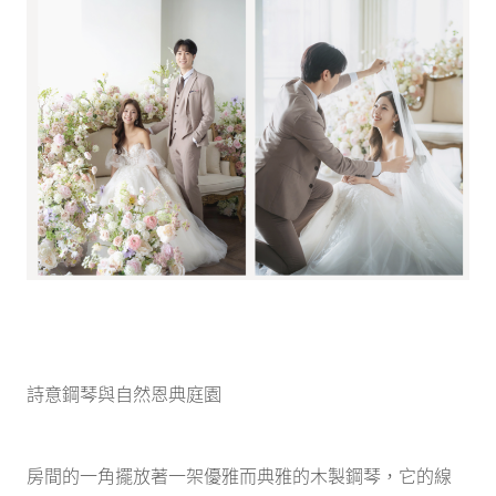
詩意鋼琴與自然恩典庭園
房間的一角擺放著一架優雅而典雅的木製鋼琴，它的線