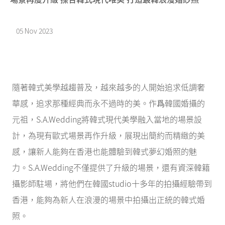
05 Nov 2023
隨著韓式美學越趨普及，越來越多的人開始追求低調奢
華感，追求那種經典而永不過時的美。作爲韓國婚攝的
元祖，S.A.Wedding將韓式現代美學融入當地的場景設
計，為現有歐式場景再作升級，展現出簡約而精緻的美
感，讓新人能夠在香港也能體驗到韓式夢幻婚照的魅
力。S.A.Wedding不僅提供了升級的場景，還有資深韓籍
攝影師駐場，將他們在韓國studio十多年的拍攝經驗帶到
香港，能夠為新人在浪漫的場景中拍攝出正統的韓式婚
照。