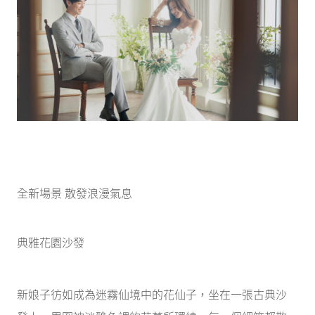
全新場景 散發浪漫氣息
典雅花園沙發
新娘子彷如成為迷霧仙境中的花仙子，坐在一張古典沙