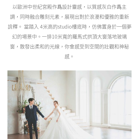
以歐洲中世紀宮殿作爲設計靈感，以質感灰白作爲主
調，同時融合雕刻元素，展現出對於浪漫和優雅的重新
詮釋。 當踏入 4米高的studio樓底時，仿佛置身於一個夢
幻的場景中。一排10米寬的羅馬式拱頂大窗落地玻璃
窗，散發出柔和的光線，你會感受到空間的壯觀和神秘
感。