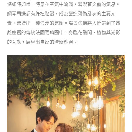
條如詩如畫，詩意在空氣中流淌，瀰漫著文藝的氣息。
鋼琴周邊都有綠植點綴，成為營造藝術層次的主要元
素，營造出一種浪漫的氛圍。場景仿佛將人們帶到了遠
離塵囂的傳統法國葡萄園中，身臨花叢間，植物與光影
的互動，展現出自然的清新瑰麗。