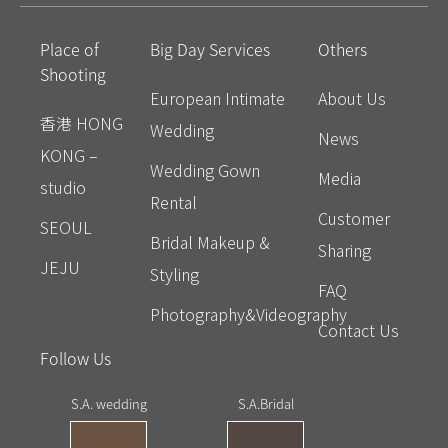
Place of
Big Day Services
Others
Shooting
European Intimate
About Us
香港 HONG
Wedding
News
KONG –
Wedding Gown
Media
studio
Rental
Customer
SEOUL
Bridal Makeup &
Sharing
JEJU
Styling
FAQ
Photography&Videography
Contact Us
Follow Us
S.A. wedding
S.A.Bridal