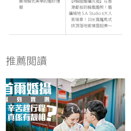
展現韓式美學的婚紗禮
【#韓國婚攝元祖】在香
服
港都拍到韓風婚照！婚
攝場地 S.A. Studio 6大人
氣場景！10米寬羅馬式
拱頂落地玻璃窗超美～
推薦閲讀