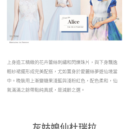
上身造工精緻的花卉蕾絲刺繡和閃爍珠片，與下身飄逸
輕紗裙擺形成完美配搭，尤如置身於愛麗絲夢遊仙境當
中。晚裝用上漸變糖果淺藍與淺粉紅色，配色柔和，仙
氣滿滿之餘帶點純真感，是減齡之選。
灰姑娘仙杜瑞拉