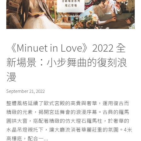
《Minuet in Love》2022 全
新場景：小步舞曲的復刻浪
漫
September 21, 2022
整體風格延續了歐式宮殿的高貴與奢華，運用復古而
精緻的元素，揭開宮廷舞會的浪漫序幕。古典的羅馬
圓拱大窗，搭配著精緻的仿大理石羅馬柱，於奢華的
水晶吊燈襯托下，讓大廳流淌著華麗莊重的氛圍。4米
高樓底，配合一...