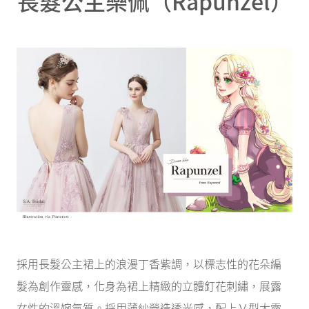
長髮公主樂佩（Rapunzel）
採用長髮公主裙上的浪漫丁香紫調，以標志性的花朵編
髮為創作靈感，化身為裙上精緻的立體釘花刺繡，展露
女性的溫婉氣質。採用薄紗營造透光感，配上Ｖ型大露