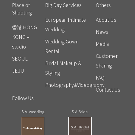
Place of
Big Day Services
Others
Shooting
European Intimate
About Us
香港 HONG
Wedding
News
KONG –
Wedding Gown
Media
studio
Rental
Customer
SEOUL
Bridal Makeup &
Sharing
JEJU
Styling
FAQ
Photography&Videography
Contact Us
Follow Us
S.A. wedding
S.A.Bridal