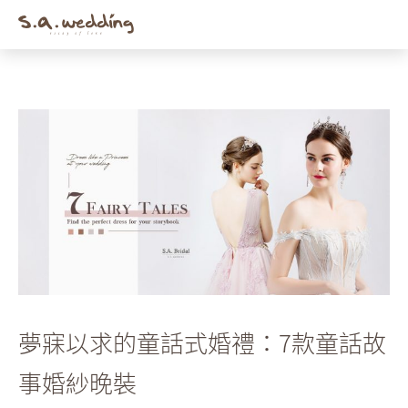
Men
Skip
to
main
content
夢寐以求的童話式婚禮：7款童話故
事婚紗晚裝