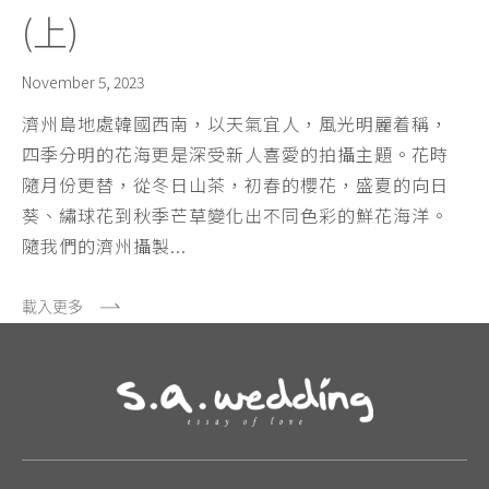
(上)
November 5, 2023
濟州島地處韓國西南，以天氣宜人，風光明麗着稱，
四季分明的花海更是深受新人喜愛的拍攝主題。花時
隨月份更替，從冬日山茶，初春的櫻花，盛夏的向日
葵、繡球花到秋季芒草變化出不同色彩的鮮花海洋。
隨我們的濟州攝製...
載入更多