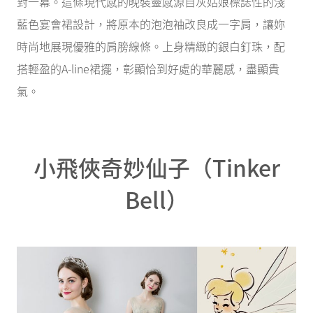
對一幕。這條現代感的晚裝靈感源自灰姑娘標誌性的淺
藍色宴會裙設計，將原本的泡泡袖改良成一字肩，讓妳
時尚地展現優雅的肩膀線條。上身精緻的銀白釘珠，配
搭輕盈的A-line裙擺，彰顯恰到好處的華麗感，盡顯貴
氣。
小飛俠奇妙仙子（Tinker
Bell）