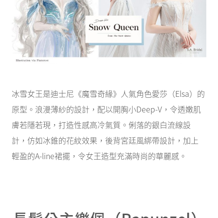
冰雪女王是迪士尼《魔雪奇緣》人氣角色愛莎（Elsa）的
原型。浪漫薄紗的設計，配以開胸小Deep-V，令透嫩肌
膚若隱若現，打造性感高冷氣質。俐落的銀白流線設
計，仿如冰錐的花紋效果，後背宮廷風綁帶設計，加上
輕盈的A-line裙擺，令女王造型充滿時尚的華麗感。