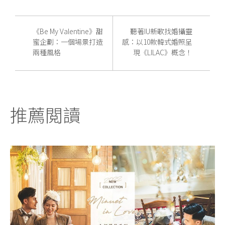
《Be My Valentine》甜
聽著IU新歌找婚攝靈
蜜企劃：一個場景打造
感：以10款韓式婚照呈
兩種風格
現《LILAC》概念！
推薦閲讀