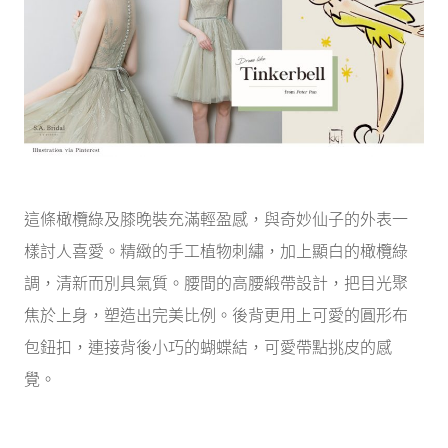
這條橄欖綠及膝晚裝充滿輕盈感，與奇妙仙子的外表一
樣討人喜愛。精緻的手工植物刺繡，加上顯白的橄欖綠
調，清新而別具氣質。腰間的高腰緞帶設計，把目光聚
焦於上身，塑造出完美比例。後背更用上可愛的圓形布
包鈕扣，連接背後小巧的蝴蝶結，可愛帶點挑皮的感
覺。