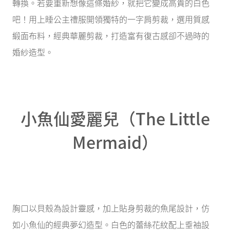
轉換。若要重新想像這條婚紗，就把它變成高貴的白色
吧！用上睡公主禮服開領獨特的一字肩剪裁，選用質感
緞面布料，經典華麗剪裁，打造富有復古感卻不過時的
婚紗造型。
小魚仙愛麗兒（The Little
Mermaid）
胸口以貝殼為設計靈感，加上貼身剪裁的魚尾設計，仿
如小魚仙的經典夢幻造型。白色的蕾絲花紋配上垂袖設