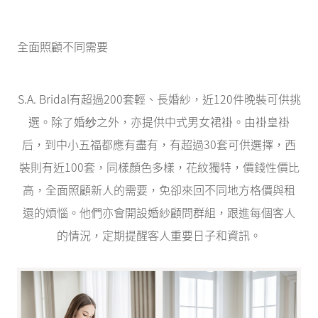
全面照顧不同需要
S.A. Bridal有超過200套輕、長婚紗，近120件晚裝可供挑
選。除了婚纱之外，亦提供中式男女裙褂。由褂皇褂
后，到中小五福都應有盡有，有超過30套可供選擇，西
裝則有近100套，同樣顏色多樣，花紋獨特，價錢性價比
高，全面照顧新人的需要，免卻來回不同地方格價與租
還的煩惱。他們亦會開設婚紗顧問群組，跟進每個客人
的情況，定期提醒客人重要日子和資訊。