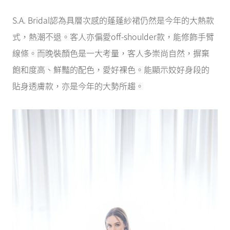
S.A. Bridal認為具層次感的蓬蓬紗裙仍然是今年的大熱款
式，熱潮不退。客人亦偏愛off-shoulder款，能修飾手臂
線條。而晚裝顏色是一大考量，客人多崇尚自然，摒棄
飽和度高、鮮豔的配色，愛好裸色。能顯示姣好身段的
貼身透膚款，亦是今年的大勢所趨。