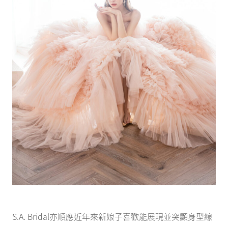
S.A. Bridal亦順應近年來新娘子喜歡能展現並突顯身型線