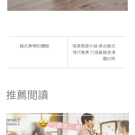
韓式美學的體驗
場景再度升級 揉合韓式
現代唯美 打造最韓浪漫
婚紗照
推薦閲讀