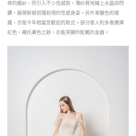
條的婚紗，而引入不少性感款。薄紗質地縫上水晶與閃
鑽，展現新娘若隱若現的性感身姿。另外漸變色的裙
擺，亦是今年相當受歡迎的款式。部分客人則多會選擇
紅色，襯托膚色之餘，亦能突顯所配戴的金器。