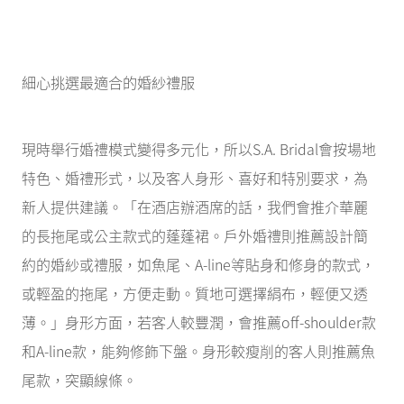
細心挑選最適合的婚紗禮服
現時舉行婚禮模式變得多元化，所以S.A. Bridal會按場地
特色、婚禮形式，以及客人身形、喜好和特別要求，為
新人提供建議。「在酒店辦酒席的話，我們會推介華麗
的長拖尾或公主款式的蓬蓬裙。戶外婚禮則推薦設計簡
約的婚紗或禮服，如魚尾、A-line等貼身和修身的款式，
或輕盈的拖尾，方便走動。質地可選擇絹布，輕便又透
薄。」身形方面，若客人較豐潤，會推薦off-shoulder款
和A-line款，能夠修飾下盤。身形較瘦削的客人則推薦魚
尾款，突顯線條。