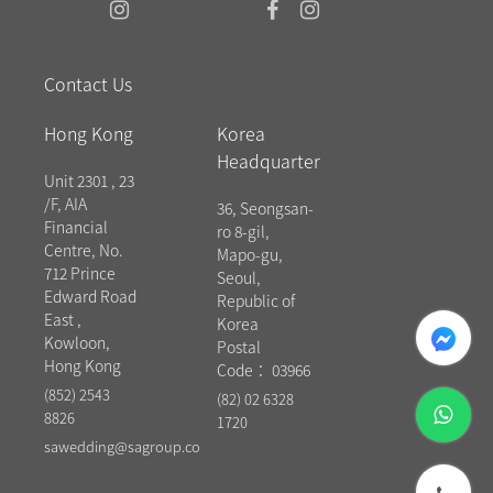
Contact Us
Hong Kong
Korea
Headquarter
Unit 2301 , 23
/F, AIA
36, Seongsan-
Financial
ro 8-gil,
Centre, No.
Mapo-gu,
712 Prince
Seoul,
Edward Road
Republic of
East ,
messenger
Korea
Kowloon,
Postal
Hong Kong
Code： 03966
(852) 2543
(82) 02 6328
whatsapp
8826
1720
sawedding@sagroup.co
phone