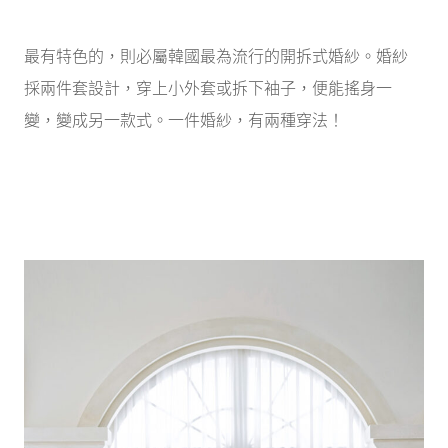
最有特色的，則必屬韓國最為流行的開拆式婚紗。婚紗
採兩件套設計，穿上小外套或拆下袖子，便能搖身一
變，變成另一款式。一件婚紗，有兩種穿法！