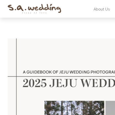
Skip
About Us
to
main
content