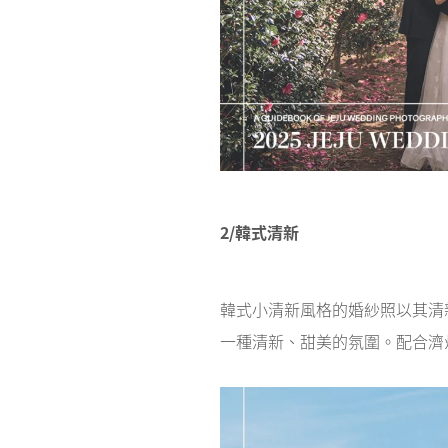
2/韓式清新
韓式小清新風格的婚紗照以其清
一種清新、甜美的氛圍。配合濟