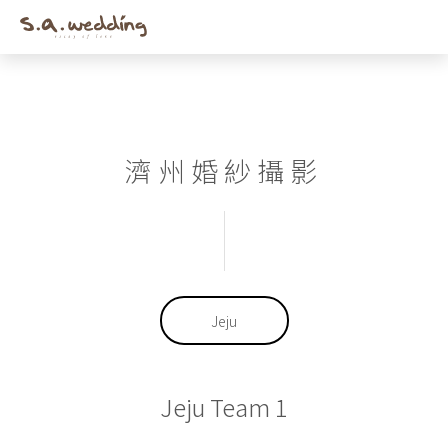
Men
Skip
to
main
content
濟州婚紗攝影
Jeju
Jeju Team 1