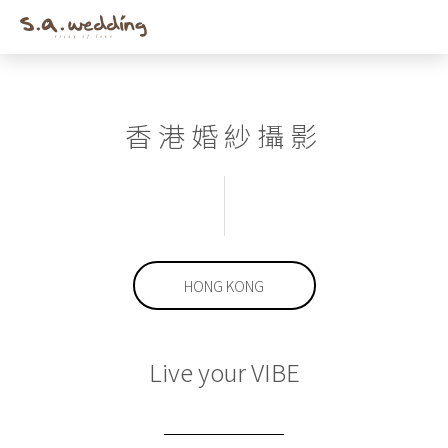
Men
Skip
to
main
content
香港婚紗攝影
HONG KONG
Live your VIBE