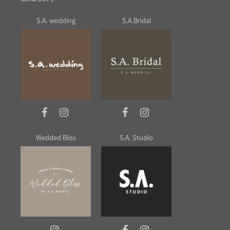
S.A. wedding
S.A.Bridal
Wedded Bliss
S.A. Studio