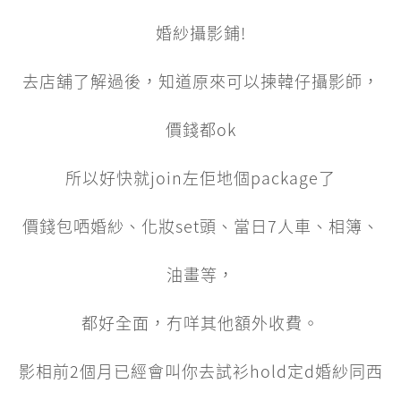
婚紗攝影鋪!
去店舖了解過後，知道原來可以揀韓仔攝影師，
價錢都ok
所以好快就join左佢地個package了
價錢包哂婚紗、化妝set頭、當日7人車、相簿、
油畫等，
都好全面，冇咩其他額外收費。
影相前2個月已經會叫你去試衫hold定d婚紗同西