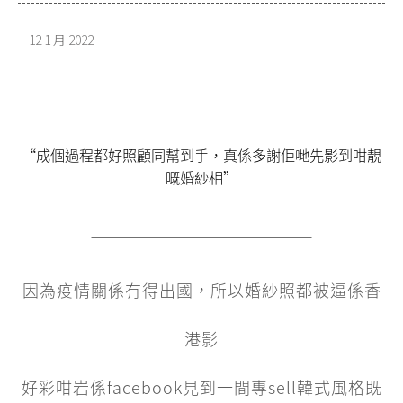
12 1 月 2022
“成個過程都好照顧同幫到手，真係多謝佢哋先影到咁靚
嘅婚紗相”
因為疫情關係冇得出國，所以婚紗照都被逼係香
港影
好彩咁岩係facebook見到一間專sell韓式風格既