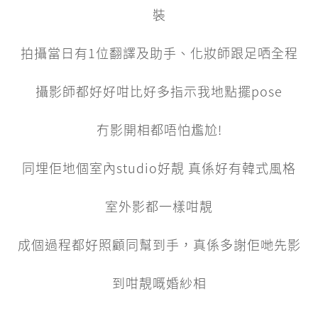
裝
拍攝當日有1位翻譯及助手、化妝師跟足哂全程
攝影師都好好咁比好多指示我地點擺pose
冇影開相都唔怕尷尬!
同埋佢地個室內studio好靚 真係好有韓式風格
室外影都一樣咁靚
成個過程都好照顧同幫到手，真係多謝佢哋先影
到咁靚嘅婚紗相