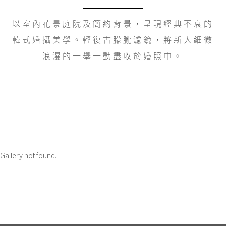
以室內花景庭院及簡約背景，呈現經典不衰的
韓式婚攝美學。輕復古朦朧濾鏡，將新人細微
浪漫的一舉一動盡收於婚照中。
Gallery not found.