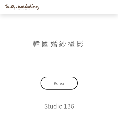
Men
Skip
to
main
content
韓國婚紗攝影
Korea
Studio 136