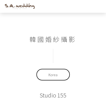
Men
Skip
to
main
content
韓國婚紗攝影
Korea
Studio 155