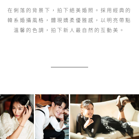
在俐落的背景下，拍下絕美婚照。採用經典的
韓系婚攝風格，體現嬌柔優雅感，以明亮帶點
溫馨的色調，拍下新人最自然的互動美。