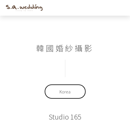
Men
Skip
to
main
content
韓國婚紗攝影
Korea
Studio 165