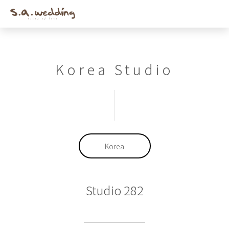
Men
Skip
to
main
content
Korea Studio
Korea
Studio 282