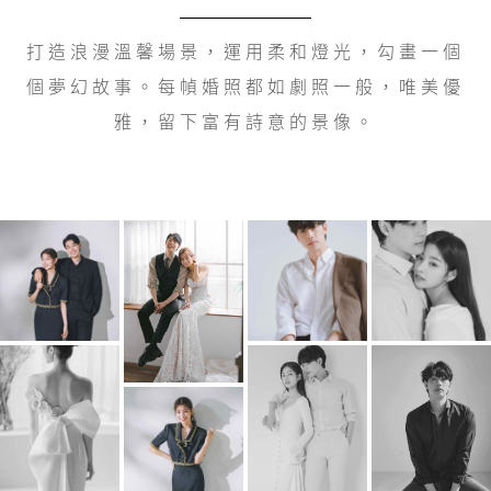
打造浪漫溫馨場景，運用柔和燈光，勾畫一個
個夢幻故事。每幀婚照都如劇照一般，唯美優
雅，留下富有詩意的景像。