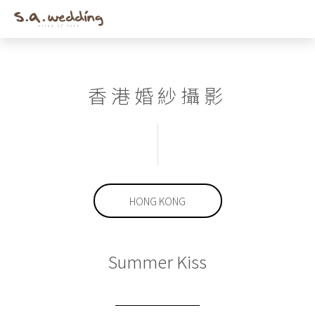
Men
Skip
to
main
content
香港婚紗攝影
HONG KONG
Summer Kiss