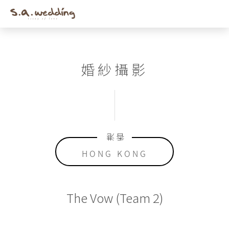
Men
Skip
to
main
content
婚紗攝影
香港
HONG KONG
The Vow (Team 2)