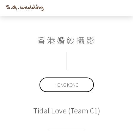
Men
Skip
to
main
content
香港婚紗攝影
HONG KONG
Tidal Love (Team C1)