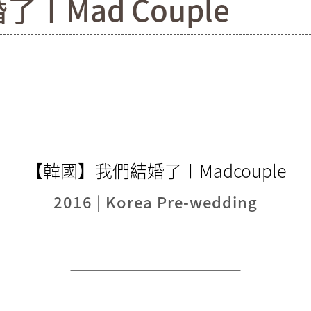
〡Mad Couple
【韓國】我們結婚了〡Madcouple
2016 | Korea Pre-wedding