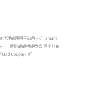
家代理韓國明星御用 – L’amant
拖、一邊影靚靚相呢😍😍 倆小無猜
d Couple」呀！