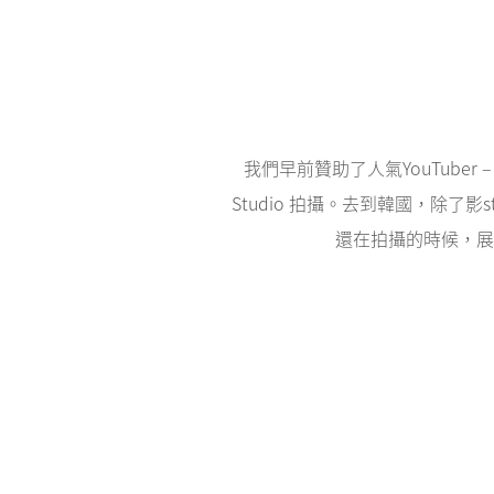
我們早前贊助了人氣YouTuber 
Studio 拍攝。去到韓國，除了
還在拍攝的時候，展現