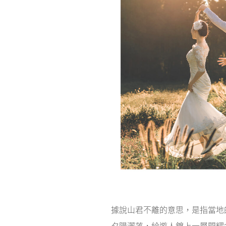
據說山君不離的意思，是指當地
夕陽灑落，給遊人鍍上一層閃耀