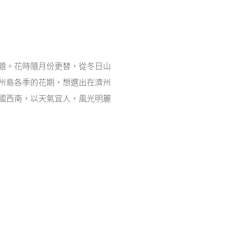
題。
花時隨月份更替，從冬日山
州島各季的花期，想選出在濟州
國西南，以天氣宜人，風光明麗