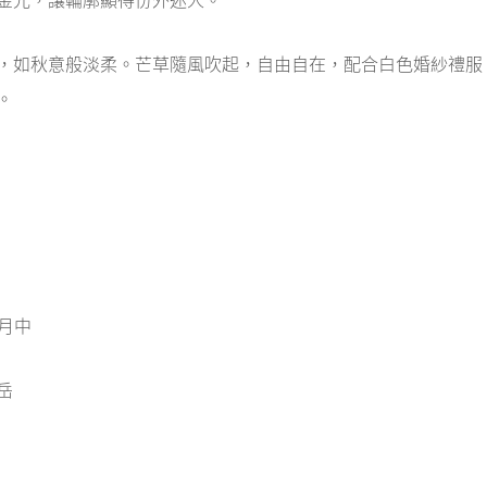
，如秋意般淡柔。芒草隨風吹起，自由自在，配合白色婚紗禮服
。
一月中
岳