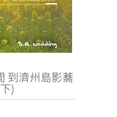
 到濟州島影蕎
下)