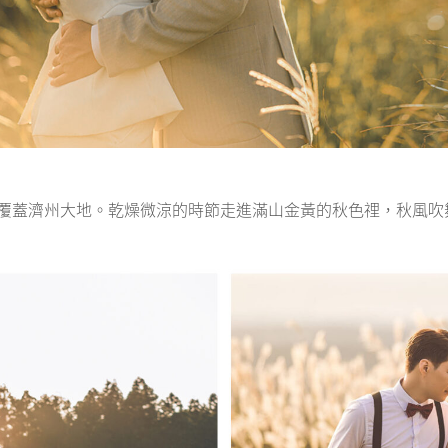
覆蓋濟州大地。乾燥微涼的時節走進滿山金黃的秋色𥚃，秋風吹