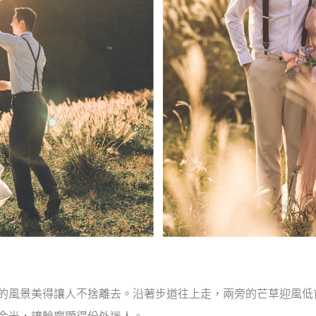
的風景美得讓人不捨離去。沿著步道往上走，兩旁的芒草迎風低
金光，讓輪廓顯得份外迷人。