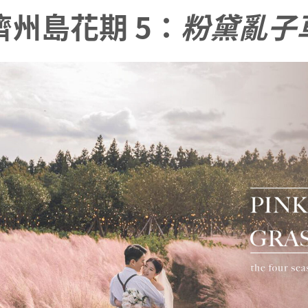
濟州島花期 5：
粉黛亂子