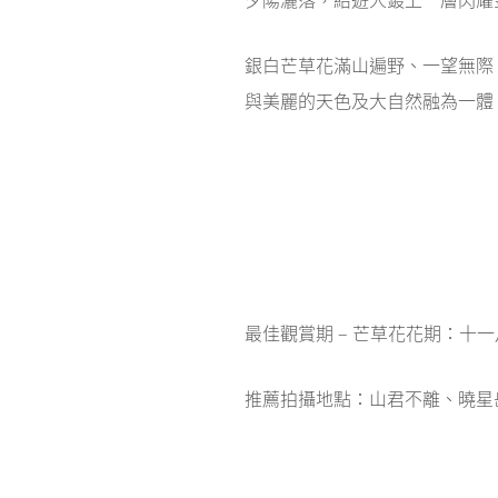
銀白芒草花滿山遍野、一望無際
與美麗的天色及大自然融為一體
最佳觀賞期 – 芒草花花期：十
推薦拍攝地點：山君不離、曉星