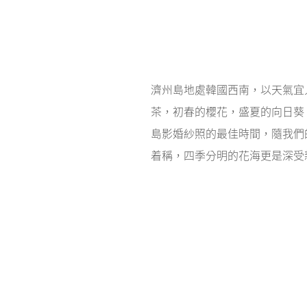
濟州島地處韓國西南，以天氣宜
茶，初春的櫻花，盛夏的向日葵
島影婚紗照的最佳時間
，隨我們
着稱，四季分明的花海更是深受