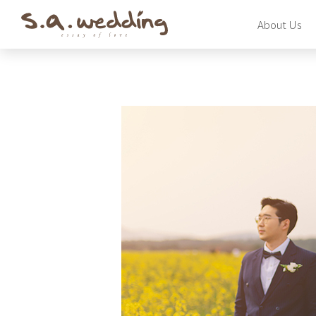
Skip
About Us
to
main
content