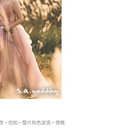
首，彷如一整片秋色波浪。傍晚