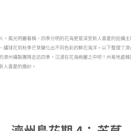
人，風光明麗着稱，四季分明的花海更是深受新人喜愛的拍攝主
、繡球花到秋季芒草變化出不同色彩的鮮花海洋。
以下整理了濟
的濟州攝製團隊走訪四季，沉浸在花海絢麗之中吧！州島地處韓
新人喜愛的
婚紗。
濟州島花期 4：
芒草