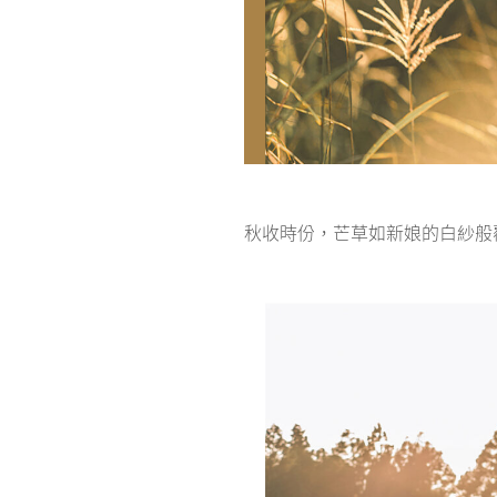
秋收時份，芒草如新娘的白紗般