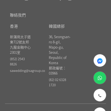
聯絡我們
香港
韓國總部
新蒲崗太子道
36, Seongsan-
東712號友邦
ro 8-gil,
九龍金融中心
Mapo-gu,
2301室
Seoul,
messenger
Republic of
(852) 2543
Korea
8826
郵政編號：
sawedding@sagroup.co
03966
whatsapp
(82) 02 6328
1720
phone