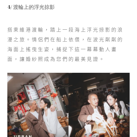
4/ 渡輪上的浮光掠影
搭乘維港渡輪，踏上一段海上浮光掠影的浪
漫之旅。情侶們在船上依偎，在波光粼粼的
海面上搖曳生姿，捕捉下這一幕幕動人畫
面，讓婚紗照成為您們的最美見證。