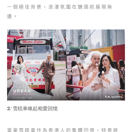
一個絕佳背景，浪漫氛圍在鏡頭前展現無
遺。
2/ 雪榚車喚起相愛回憶
富豪雪糕車作為香港人的集體回憶，特意將