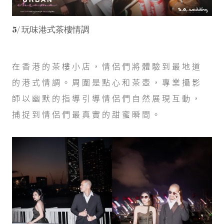
5/ 玩味港式茶樓情調
在香港的茶樓小店，情侶們將體驗到最地道
的港式情調。周圍是點心和茶壺，專業攝影
師以幽默的指導引導情侶們自然展現互動，
捕捉到情侶們最真實的甜蜜瞬間。