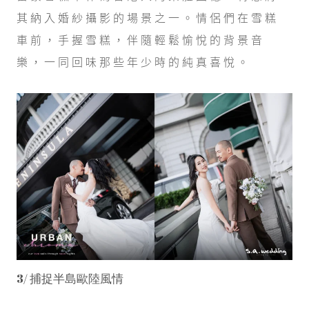
其納入婚紗攝影的場景之一。情侶們在雪糕
車前，手握雪糕，伴隨輕鬆愉悅的背景音
樂，一同回味那些年少時的純真喜悅。
3/ 捕捉半島歐陸風情