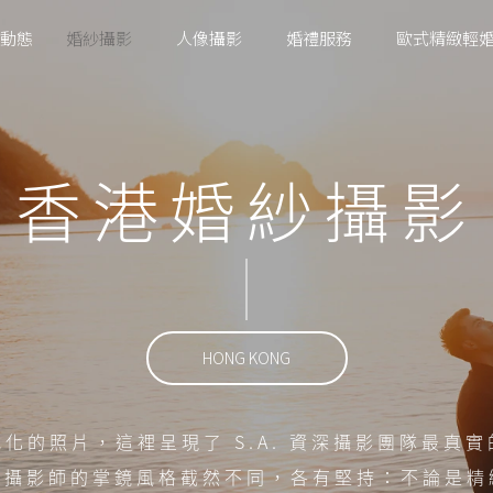
動態
婚紗攝影
人像攝影
婚禮服務
歐式精緻輕
香港攝影工作室
香港婚紗攝影套餐
首爾攝影工作室
香港婚紗攝影
首爾婚紗攝影套餐
濟州攝影工作室
首爾婚紗禮服配套
濟州婚紗攝影套餐
濟州婚紗禮服配套
首爾明星美容室
HONG KONG
濟州化妝美容室
化的照片，這裡呈現了 S.A. 資深攝影團隊最真
位攝影師的掌鏡風格截然不同，各有堅持：不論是精