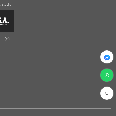
. Studio
messenger
whatsapp
phone