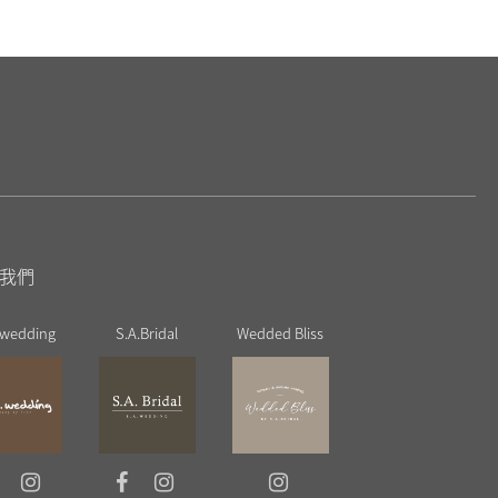
我們
 wedding
S.A.Bridal
Wedded Bliss