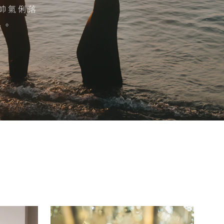
帥氣俐落
格。