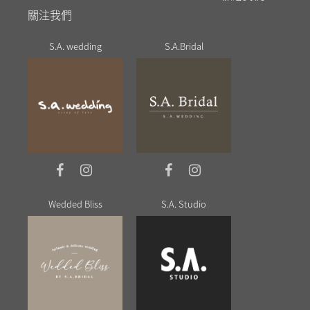
關注我們
S.A. wedding
S.A.Bridal
Wedded Bliss
S.A. Studio