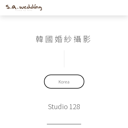
Men
Skip
to
main
content
韓國婚紗攝影
Korea
Studio 128