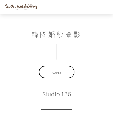
Men
Skip
to
main
content
韓國婚紗攝影
Korea
Studio 136