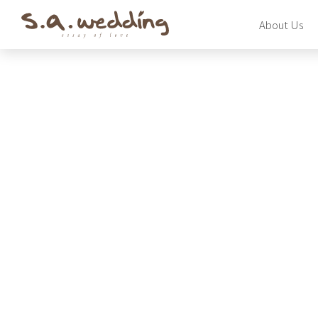
Skip
About Us
to
main
content