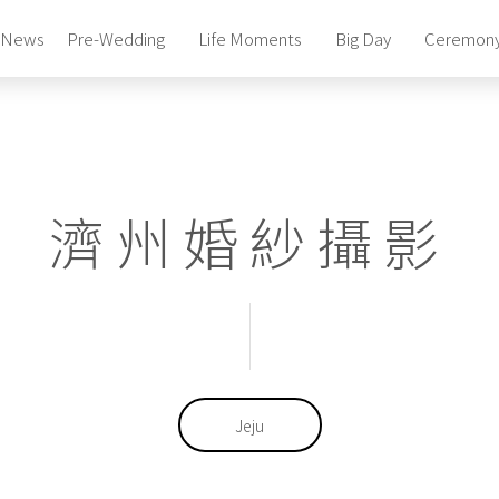
News
Pre-Wedding
Life Moments
Big Day
Ceremon
Photography Studio
Pre-Wedding Package
Photography Studio
濟州婚紗攝影
Pre-Wedding Package
Photography Studio
Pre-Wedding Package
Bridal Gowns & Suites
Celebrity Beauty Artistry
Bridal Gowns & Suites
Celebrity Beauty Artistry
Jeju