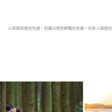
以高飽和度的色調，刻畫出明亮鮮豔的氛圍。在新人細微的